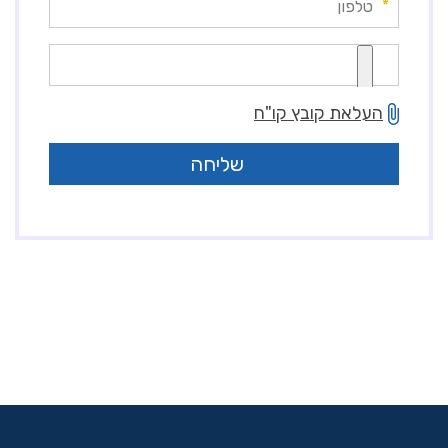
*
העלאת קובץ קו"ח