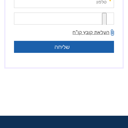
*
העלאת קובץ קו"ח