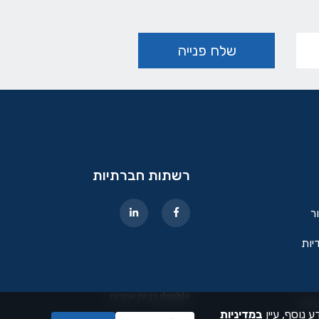
רשתות חברתיות
ור
יות
dooble בניית אתרים
איות
ב
מדיניות